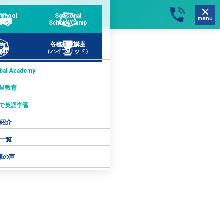
school
Seasonal
menu
rse
School/Camp
art
各種検定講座
KU
（ハイブリッド）
obal Academy
AM教育
ftで英語学習
紹介
一覧
様の声