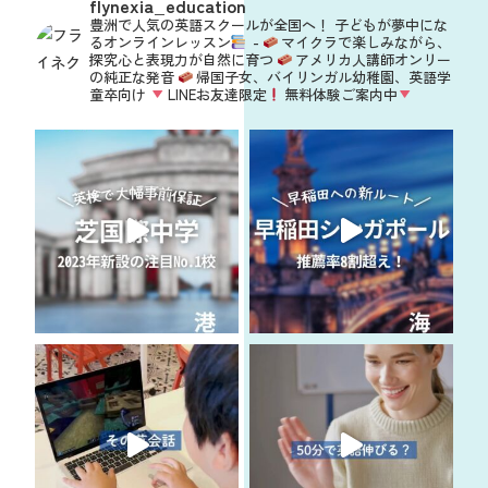
flynexia_education
豊洲で人気の英語スクールが全国へ！
子どもが夢中にな
るオンラインレッスン
-
マイクラで楽しみながら、
探究心と表現力が自然に育つ
アメリカ人講師オンリー
の純正な発音
帰国子女、バイリンガル幼稚園、英語学
童卒向け
LINEお友達限定
無料体験ご案内中