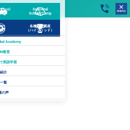
school
Seasonal
menu
rse
School/Camp
art
各種検定講座
KU
（ハイブリッド）
obal Academy
AM教育
ftで英語学習
紹介
一覧
様の声