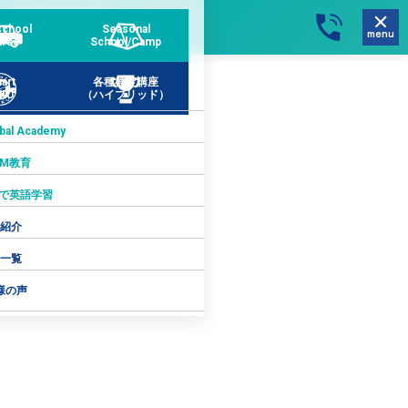
school
Seasonal
menu
rse
School/Camp
art
各種検定講座
KU
（ハイブリッド）
obal Academy
AM教育
ftで英語学習
紹介
一覧
様の声