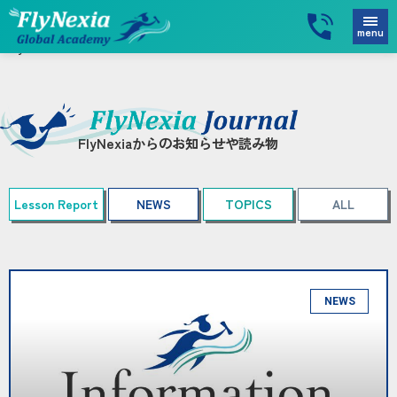
menu
FlyNexia
>
BLOG
>
2018年
FlyNexiaからのお知らせや読み物
Lesson Report
NEWS
TOPICS
ALL
NEWS