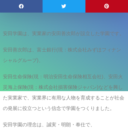
安田学園は、実業家の安田善次郎が設立した学園です。
安田善次郎は、富士銀行(現：株式会社みずほフィナン
シャルグループ)、
安田生命保険(現：明治安田生命保険相互会社)、安田火
災海上保険(現：株式会社損害保険ジャパン)などを興し
た実業家で、実業界に有用な人物を育成することが社会
の発展に役立つという信念で学園をつくりました。
安田学園の理念は、誠実・明朗・奉仕で、