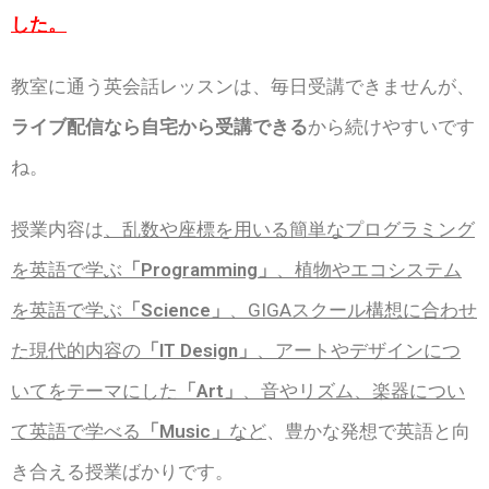
した。
教室に通う英会話レッスンは、毎日受講できませんが、
ライブ配信なら自宅から受講できる
から続けやすいです
ね。
授業内容は
、乱数や座標を用いる簡単なプログラミング
を英語で学ぶ
「Programming」
、植物やエコシステム
を英語で学ぶ
「Science」
、GIGAスクール構想に合わせ
た現代的内容の
「IT Design」
、アートやデザインにつ
いてをテーマにした
「Art」
、音やリズム、楽器につい
て英語で学べる
「Music」
など
、豊かな発想で英語と向
き合える授業ばかりです。