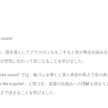
 sound
lass” では、指を濡らしてグラスのふちをこすると音が鳴る仕
動が空気に伝わって音になることを学びました。
d produces sound” では、輪ゴムを弾くと張り具合や長さ
s like a guitar!」と気づき、楽器の仕組みへの理解も
速さで決まることを学びました。