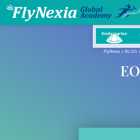
Kindergarten
Course
FlyNexia
>
BLOG
E