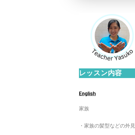
レッスン内容
English
家族
・家族の髪型などの外