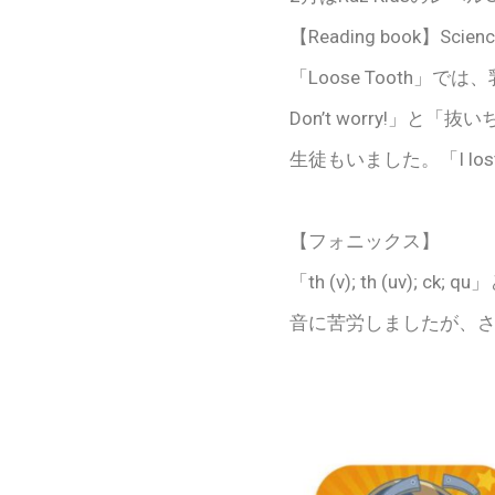
【Reading book】Science Fa
「Loose Tooth」
Don’t worry!
生徒もいました。「I lo
【フォニックス】
「th (v); th (u
音に苦労しましたが、