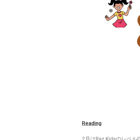
Reading
2月はRaz Kidsの