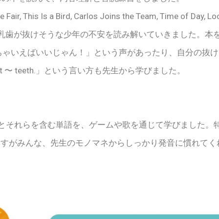
ir, This Is a Bird, Carlos Joins the Team, Time of Day, L
では、乳歯が抜けそうな少年の不安を読み解いていきました。本を通じて
」と「抜いちゃいえばいいじゃん！」という声があったり、自分の
st 〜 teeth.」という言い方も先生から学びました。
v); ck; qu」とそれらを含む単語を、ゲームや歌を通じて学びまし
さすがみんな、先生のモノマネからしっかり発音に慣れてく