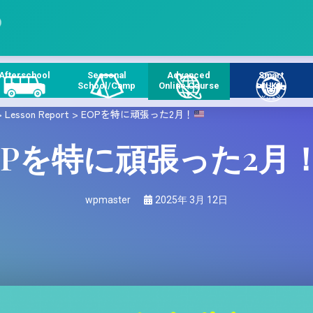
Afterschool
Seasonal
Advanced
Smart
Course
School/Camp
Online Course
JUKU
>
Lesson Report
>
EOPを特に頑張った2月！
OPを特に頑張った2月
wpmaster
2025年 3月 12日