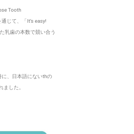
oose Tooth
、「It’s easy!
抜けた乳歯の本数で競い合う
た。特に、日本語にないthの
れました。