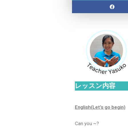
レッスン内容
English(Let’s go begin)
Can you ~?