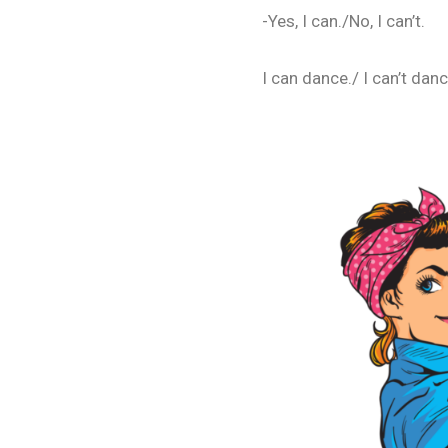
-Yes, I can./No, I can’t.
I can dance./ I can’t dan