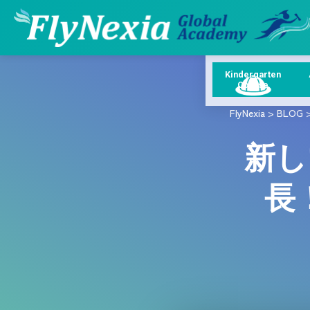
Kindergarten
Course
FlyNexia
>
BLOG
新し
長