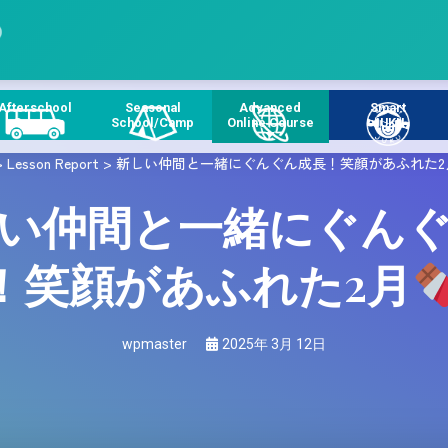
Afterschool
Seasonal
Advanced
Smart
Course
School/Camp
Online Course
JUKU
>
Lesson Report
>
新しい仲間と一緒にぐんぐん成長！笑顔があふれた2
い仲間と一緒にぐん
！笑顔があふれた2月
wpmaster
2025年 3月 12日