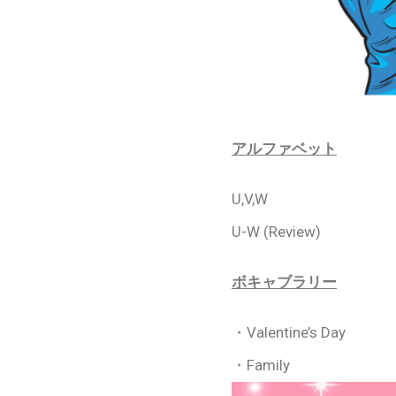
アルファベット
U,V,W
U-W (Review)
ボキャブラリー
・Valentine’s Day
・Family