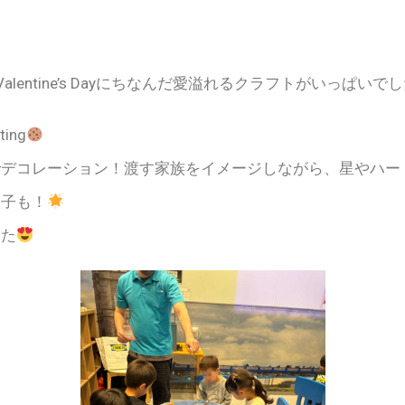
lentine’s Dayにちなんだ愛溢れるクラフトがいっぱいで
ting
でデコレーション！渡す家族をイメージしながら、星やハー
る子も！
した