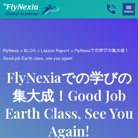
menu
FlyNexia
>
BLOG
>
Lesson Report
>
FlyNexiaでの学びの集大成！
Good job Earth class, see you again!
FlyNexiaでの学びの
集大成！Good Job
Earth Class, See You
Again!