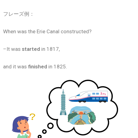
フレーズ例：
When was the
Erie Canal
constructed
?
–
It was
started
in 1817,
and it was
finished
in 1825.