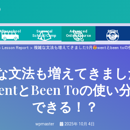
Afterschool
Seasonal
Advanced
Smart
Course
School/Camp
Online Course
JUKU
>
Lesson Report
>
複雑な文法も増えてきました9月
wentとbeen t
な文法も増えてきまし
entとbeen Toの使い
できる！？
wpmaster
2025年 10月 4日