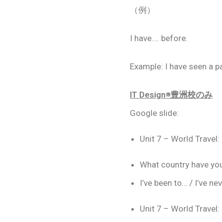
（例）
I have…. before.
Example: I have seen a p
IT Design※豊洲校のみ
Google slide:
Unit 7 – World Travel:
What country have yo
I’ve been to… / I’ve ne
Unit 7 – World Travel: