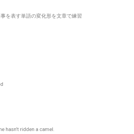
出来事を表す単語の変化形を文章で練習
ed
he hasn’t ridden a camel.