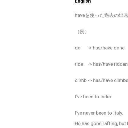
English
haveを使った過去の
（例）
go -> has/have gone
ride -> has/have ridden
climb -> has/have climb
I’ve been to India.
I’ve never been to Italy.
He has gone rafting, but 