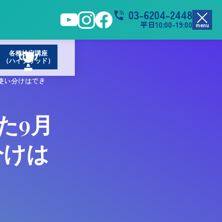
03-6204-2448
平日10:00-19:00
menu
各種検定講座
（ハイブリッド）
oの使い分けはでき
た9月
分けは