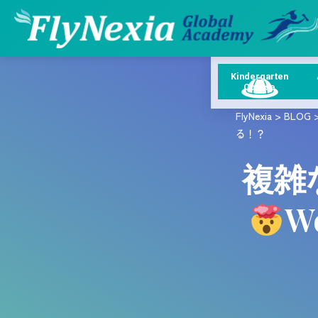
Kindergarten
Course
FlyNexia
>
BLOG
る！？
複雑
W