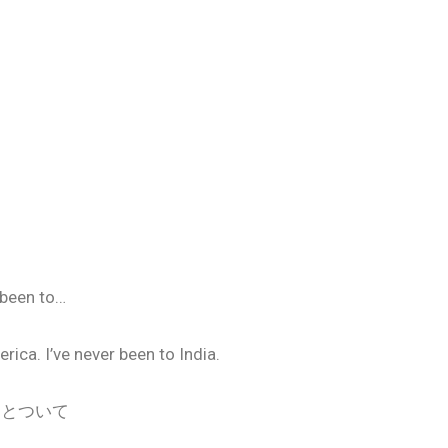
r been to…
rica. I’ve never been to India.
ことついて