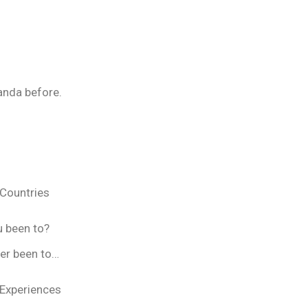
anda before.
 Countries
u been to?
ver been to…
 Experiences