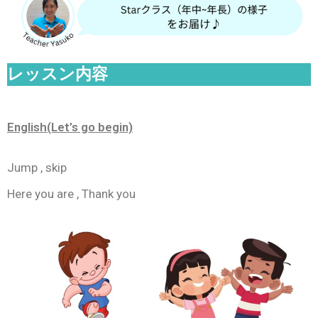
レッスン内容
English(Let’s go begin)
Jump , skip
Here you are , Thank you