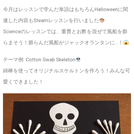
今月はレッスンで学んだ単語はもちろんHalloweenに関
連した内容もSteamレッスンを行いました
Scienceのレッスンでは、重曹とお酢を混ぜて風船を膨
らまそう！膨らんだ風船がジャックオランタンに…！
テーマ例: Cotton Swab Skeleton
綿棒を使ってオリジナルスケルトンを作ろう！みんな可
愛くできました！