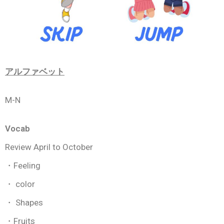
アルファベット
M-N
Vocab
Review April to October
・Feeling
・ color
・ Shapes
・Fruits