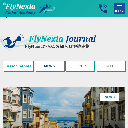
menu
FlyNexia
>
BLOG
>
NEWS
FlyNexiaからのお知らせや読み物
Lesson Report
NEWS
TOPICS
ALL
NEWS